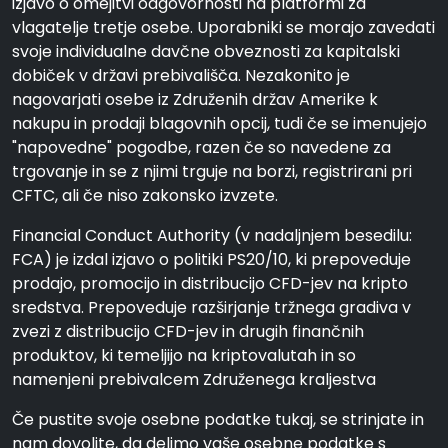
izjavo o omejitvi odgovornosti na platformi za
vlagatelje tretje osebe. Uporabniki se morajo zavedati
svoje individualne davčne obveznosti za kapitalski
dobiček v državi prebivališča. Nezakonito je
nagovarjati osebe iz Združenih držav Amerike k
nakupu in prodaji blagovnih opcij, tudi če se imenujejo
"napovedne" pogodbe, razen če so navedene za
trgovanje in se z njimi trguje na borzi, registrirani pri
CFTC, ali če niso zakonsko izvzete.
Financial Conduct Authority (v nadaljnjem besedilu:
FCA) je izdal izjavo o politiki PS20/10, ki prepoveduje
prodajo, promocijo in distribucijo CFD-jev na kripto
sredstva. Prepoveduje razširjanje tržnega gradiva v
zvezi z distribucijo CFD-jev in drugih finančnih
produktov, ki temeljijo na kriptovalutah in so
namenjeni prebivalcem Združenega kraljestva
Če pustite svoje osebne podatke tukaj, se strinjate in
nam dovolite, da delimo vaše osebne podatke s