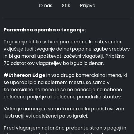
O nas
Stik
Prijavo
Pomembna opomba o tveganju:
Trgovanje lahko ustvari pomembne koristi; vendar
vključuje tudi tveganje delne/popolne izgube sredstev
in bi ga morali upoštevati začetni vlagatelji. Približno
70 odstotkov vlagateljev bo izgubilo denar.
#Ethereon Edge
in vsa druga komercialna imena, ki
se uporabljajo na spletnem mestu, so samo v
komercialne namene in se ne nanašajo na nobeno
določeno podjetje ali določene ponudnike storitev.
Video je namenjen samo komercialni predstavitvi in
ilustraciji, vsi udeleženci pa so igralci.
Pred vlaganjem natančno preberite stran s pogoji in