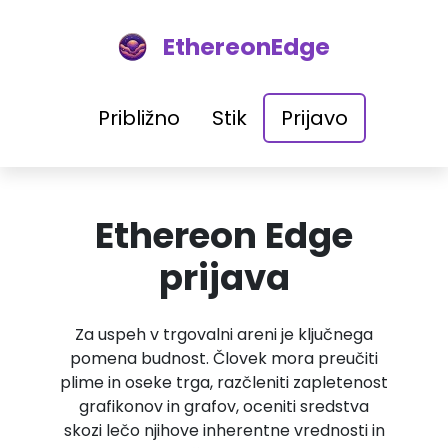
EthereonEdge
Približno
Stik
Prijavo
Ethereon Edge
prijava
Za uspeh v trgovalni areni je ključnega
pomena budnost. Človek mora preučiti
plime in oseke trga, razčleniti zapletenost
grafikonov in grafov, oceniti sredstva
skozi lečo njihove inherentne vrednosti in