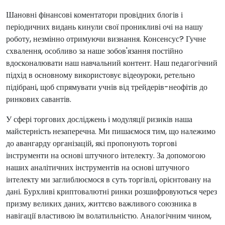
Шановні фінансові коментатори провідних блогів і
періодичних видань кинули свої проникливі очі на нашу
роботу, незмінно отримуючи визнання. Консенсус? Гучне
схвалення, особливо за наше зобов'язання постійно
вдосконалювати наш навчальний контент. Наш педагогічний
підхід в основному використовує відеоуроки, ретельно
підібрані, щоб спрямувати учнів від трейдерів-неофітів до
ринкових савантів.
У сфері торгових досліджень і модуляції ризиків наша
майстерність незаперечна. Ми пишаємося тим, що належимо
до авангарду організацій, які пропонують торгові
інструменти на основі штучного інтелекту. За допомогою
наших аналітичних інструментів на основі штучного
інтелекту ми заглиблюємося в суть торгівлі, орієнтовану на
дані. Бурхливі криптовалютні ринки розшифровуються через
призму великих даних, життєво важливого союзника в
навігації властивою їм волатильністю. Аналогічним чином,