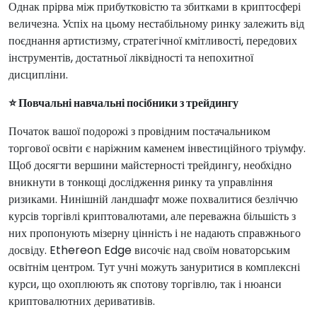
Однак прірва між прибутковістю та збитками в криптосфері
величезна. Успіх на цьому нестабільному ринку залежить від
поєднання артистизму, стратегічної кмітливості, передових
інструментів, достатньої ліквідності та непохитної
дисципліни.
⭐ Повчальні навчальні посібники з трейдингу
Початок вашої подорожі з провідним постачальником
торгової освіти є наріжним каменем інвестиційного тріумфу.
Щоб досягти вершини майстерності трейдингу, необхідно
вникнути в тонкощі дослідження ринку та управління
ризиками. Нинішній ландшафт може похвалитися безліччю
курсів торгівлі криптовалютами, але переважна більшість з
них пропонують мізерну цінність і не надають справжнього
досвіду. Ethereon Edge височіє над своїм новаторським
освітнім центром. Тут учні можуть зануритися в комплексні
курси, що охоплюють як спотову торгівлю, так і нюанси
криптовалютних деривативів.