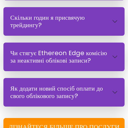
Скільки годин я присвячую
трейдингу?
Чи стягує Ethereon Edge комісію
за неактивні облікові записи?
Як додати новий спосіб оплати до
свого облікового запису?
ДІЗНАЙТЕСЯ БІЛЬШЕ ПРО ПОСЛУГИ