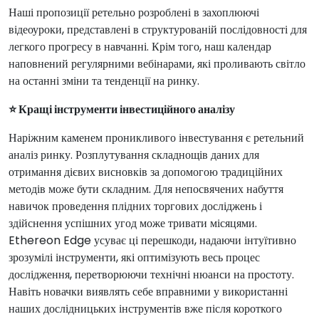
Наші пропозиції ретельно розроблені в захоплюючі
відеоуроки, представлені в структурованій послідовності для
легкого прогресу в навчанні. Крім того, наш календар
наповнений регулярними вебінарами, які проливають світло
на останні зміни та тенденції на ринку.
⭐ Кращі інструменти інвестиційного аналізу
Наріжним каменем проникливого інвестування є ретельний
аналіз ринку. Розплутування складнощів даних для
отримання дієвих висновків за допомогою традиційних
методів може бути складним. Для непосвячених набуття
навичок проведення плідних торгових досліджень і
здійснення успішних угод може тривати місяцями.
Ethereon Edge усуває ці перешкоди, надаючи інтуїтивно
зрозумілі інструменти, які оптимізують весь процес
дослідження, перетворюючи технічні нюанси на простоту.
Навіть новачки виявлять себе вправними у використанні
наших дослідницьких інструментів вже після короткого