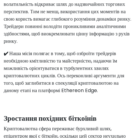
волатильність відкриває шлях до надзвичайних торгових
перспектив. Тим не менш, використання цих моментів на
свою користь вимагає глибокого розуміння динаміки ринку.
Трейдери повинні володіти проникливими аналітичними
здібностями, щоб виокремлювати цінну інформацію з рухів
ринку.
✔️
Наша місія полягає в тому, щоб озброїти трейдерів
необхідною кмітливістю та майстерністю, надаючи їм
можливість орієнтуватися в турбулентних хвилях
криптовалютних циклів. Ось переконливі аргументи для
того, щоб заглибитися в спекуляції криптовалютою на
даному етапі на платформі Ethereon Edge.
Зростання похідних біткоїнів
Криптовалютна сфера переживає бурхливий шлях,
епіцентром якої є біткойн, оскільки цей сектор неухильно