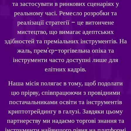
та застосувати в ринкових сценаріях у
реальному часі. Ремесло розробки та
реалізації стратегії – це витончене
мистецтво, що вимагає адептських
здібностей та преміальних інструментів. На
жаль, прем'єр-торгівельна опіка та
інструменти часто доступні лише для
елітних кадрів.
Наша місія полягає в тому, щоб подолати
цю прірву, співпрацюючи з провідними
постачальниками освіти та інструментів
криптотрейдингу в галузі. Завдяки цьому
партнерству ми надаємо торгові знання та
інструменти найвищого рівня на платформі