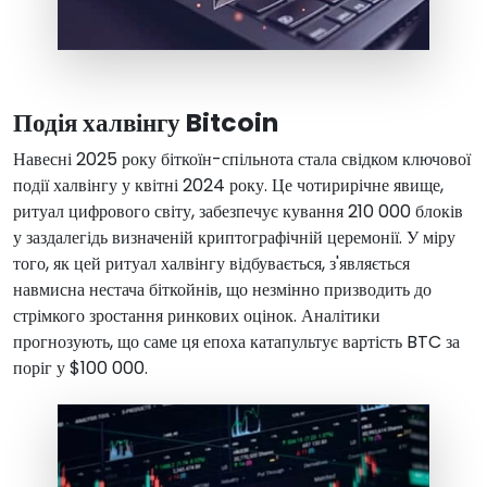
Подія халвінгу Bitcoin
Навесні 2025 року біткоїн-спільнота стала свідком ключової
події халвінгу у квітні 2024 року. Це чотирирічне явище,
ритуал цифрового світу, забезпечує кування 210 000 блоків
у заздалегідь визначеній криптографічній церемонії. У міру
того, як цей ритуал халвінгу відбувається, з'являється
навмисна нестача біткойнів, що незмінно призводить до
стрімкого зростання ринкових оцінок. Аналітики
прогнозують, що саме ця епоха катапультує вартість BTC за
поріг у $100 000.