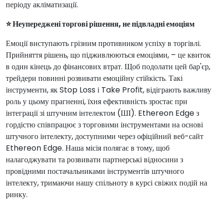
періоду акліматизації.
⭐ Неупереджені торгові рішення, не підвладні емоціям
Емоції виступають грізним противником успіху в торгівлі.
Прийняття рішень, що підживлюються емоціями, – це квиток
в один кінець до фінансових втрат. Щоб подолати цей бар'єр,
трейдери повинні розвивати емоційну стійкість. Такі
інструменти, як Stop Loss і Take Profit, відіграють важливу
роль у цьому прагненні, їхня ефективність зростає при
інтеграції зі штучним інтелектом (ШІ). Ethereon Edge з
гордістю співпрацює з торговими інструментами на основі
штучного інтелекту, доступними через офіційний веб-сайт
Ethereon Edge. Наша місія полягає в тому, щоб
налагоджувати та розвивати партнерські відносини з
провідними постачальниками інструментів штучного
інтелекту, тримаючи нашу спільноту в курсі свіжих подій на
ринку.