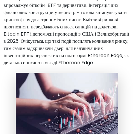
впроваджує біткойн-ETF та деривативи. Інтеграція цих
фінансових конструкцій у мейнстрім готова катапультувати
криптосферу до астрономічних висот. Кмітливі ринкові
прогнозисти передбачають сплеск санкцій на додаткові
Bitcoin ETF і допоміжні пропозиції в США і Великобританії
в 2025. Очікується, що такі події посилять коливання ринку,
тим самим відкриваючи двері для надзвичайних
інвестиційних перспектив на платформі Ethereon Edge, як
детально описано в огляді Ethereon Edge.