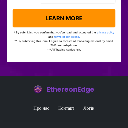
EthereonEdge
Про нас
Контакт
Логін