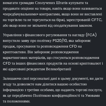
вимагати громадян Сполучених Штатів купувати та
продавати опціони на товари, навіть якщо вони називаються
«передбачувальними» контрактами, якщо вони не виставлені
на торгівлю та не торгуються на біржі, зареєстрованій CFTC,
або якщо вони не звільнені від оподаткування законом.
Управління з фінансового регулювання та нагляду (FCA)
випустило заяву про політику PS20/10, яка забороняє
продаж, просування та розповсюдження CFD на
криптоактиви. Він забороняє розповсюдження
маркетингових матеріалів, що стосуються розповсюдження
CFD та інших фінансових продуктів на основі криптовалют і
які адресовані резидентам Великобританії
Залишаючи свої персональні дані в цьому документі, ви даєте
згоду та дозволяєте нам ділитися вашою особистою
інформацією з третіми особами, що надають торгові послуги,
як це передбачено Політикою конфіденційності та Умовами
та положеннями.