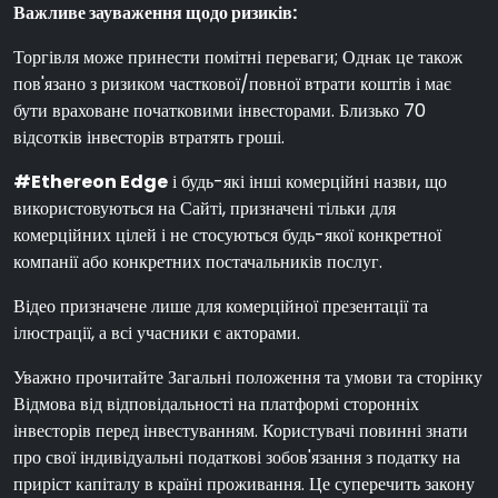
Важливе зауваження щодо ризиків:
Торгівля може принести помітні переваги; Однак це також
пов'язано з ризиком часткової/повної втрати коштів і має
бути враховане початковими інвесторами. Близько 70
відсотків інвесторів втратять гроші.
#Ethereon Edge
і будь-які інші комерційні назви, що
використовуються на Сайті, призначені тільки для
комерційних цілей і не стосуються будь-якої конкретної
компанії або конкретних постачальників послуг.
Відео призначене лише для комерційної презентації та
ілюстрації, а всі учасники є акторами.
Уважно прочитайте Загальні положення та умови та сторінку
Відмова від відповідальності на платформі сторонніх
інвесторів перед інвестуванням. Користувачі повинні знати
про свої індивідуальні податкові зобов'язання з податку на
приріст капіталу в країні проживання. Це суперечить закону