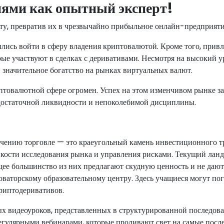
ями как опытный эксперт!
ту, превратив их в чрезвычайно прибыльное онлайн-предприяти
ись войти в сферу владения криптовалютой. Кроме того, привл
е участвуют в сделках с деривативами. Несмотря на высокий у
значительное богатство на рынках виртуальных валют.
птовалютной сфере огромен. Успех на этом изменчивом рынке за
, достаточной ликвидности и непоколебимой дисциплины.
учению торговле — это краеугольный камень инвестиционного т
онкости исследования рынка и управления рисками. Текущий лан
ее большинство из них предлагают скудную ценность и не дают
ваторскому образовательному центру. Здесь учащиеся могут пог
риптодеривативов.
 видеоуроков, представленных в структурированной последоват
регулярными вебинарами, которые проливают свет на самые пос