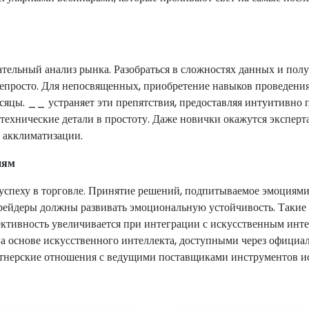
тельный анализ рынка. Разобраться в сложностях данных и пол
просто. Для непосвященных, приобретение навыков проведени
сяцы. __ устраняет эти препятствия, предоставляя интуитивно
 технические детали в простоту. Даже новички окажутся экспер
 акклиматизации.
иям
успеху в торговле. Принятие решений, подпитываемое эмоциями,
трейдеры должны развивать эмоциональную устойчивость. Такие 
ективность увеличивается при интеграции с искусственным ин
на основе искусственного интеллекта, доступными через офици
артнерские отношения с ведущими поставщиками инструментов ис