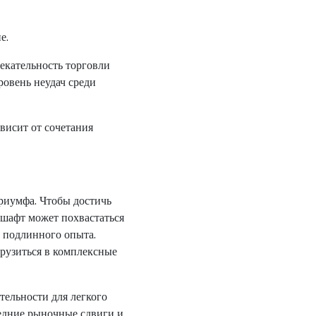
е.
екательность торговли
ровень неудач среди
висит от сочетания
риумфа. Чтобы достичь
дшафт может похвастаться
 подлинного опыта.
рузиться в комплексные
ельности для легкого
ледние рыночные сдвиги и