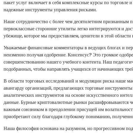
пакет услуг включает в себя комплексные курсы по торговле 
надежные инструменты управления рисками.
Наше сотрудничество с более чем десятилетним признанным п
первоклассные сторонние утилиты легко интегрируются и дос
убежище, которое мы предоставляем, ценители в этой области
Уважаемые финансовые комментаторы в ведущих блогах и пери
неизменно получая одобрение. Консенсус? Это громкое одобре
совершенствованию нашего учебного контента. Наш педагогич
подобранных, чтобы направлять учащихся от начинающих трей
В области торговых исследований и модуляции риска наше ма
авангарду организаций, предлагающих торговые инструменты
аналитических инструментов на основе искусственного интел
данные. Бурные криптовалютные рынки расшифровываются че
важным союзником в преодолении присущей им волатильности
приобретают силу благодаря глубокому пониманию, полученно
Наша философия основана на разумном, но прогрессивном подх