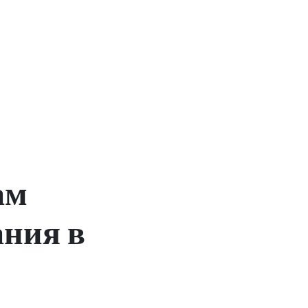
ам
ания в