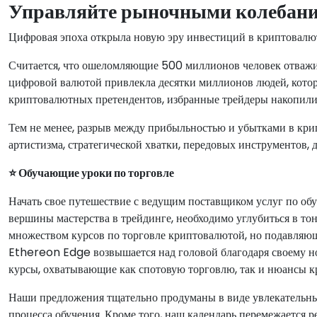
Управляйте рыночными колебани
Цифровая эпоха открыла новую эру инвестиций в криптовалю
Считается, что ошеломляющие 500 миллионов человек отважил
цифровой валютой привлекла десятки миллионов людей, которы
криптовалютных претендентов, избранные трейдеры накопили 
Тем не менее, разрыв между прибыльностью и убытками в кри
артистизма, стратегической хватки, передовых инструментов
⭐ Обучающие уроки по торговле
Начать свое путешествие с ведущим поставщиком услуг по об
вершины мастерства в трейдинге, необходимо углубиться в т
множеством курсов по торговле криптовалютой, но подавляющ
Ethereon Edge возвышается над головой благодаря своему но
курсы, охватывающие как спотовую торговлю, так и нюансы к
Наши предложения тщательно продуманы в виде увлекательных
процесса обучения. Кроме того, наш календарь перемежается 