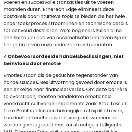
voeren en succesvolle transacties uit te voeren
maanden duren. Ethereon Edge elimineert deze
obstakels door intuïtieve tools te bieden die het hele
onderzoeksproces stroomlijnen en technische details
tot eenvoud destilleren. Zelfs beginners zullen al na
een korte periode van acclimatisatie bedreven zijn in
het gebruik van onze onderzoeksinstrumenten.
⭐ Onbevooroordeelde handelsbeslissingen, niet
beïnvloed door emotie
Emoties staan als de geduchte tegenstander van
handelssucces. Besluitvorming gevoed door emotie is
een enkeltje naar financieel verlies. Om deze barrière
te overstijgen, moeten handelaren emotionele
veerkracht cultiveren. Implements zoals Stop Loss en
Take Profit spelen een belangrijke rol bij dit streven,
hun doeltreffendheid wordt vergroot wanneer ze
worden geïntegreerd met kunstmatige intelligentie
(AI). Ethereon Edge sluit zich met trots aan bij AI-