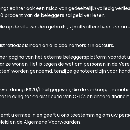
gt echter ook een risico van gedeeltelijk/volledig verli
procent van de beleggers zal geld verliezen.
op de site worden gebruikt, zijn uitsluitend voor commer
ustratiedoeleinden en alle deelnemers zijn acteurs.
r pagina van het externe beleggersplatform voordat u 
aar ze wonen. Het is tegen de wet om personen in de Ver
racten' worden genoemd, tenzij ze genoteerd zijn voor h
sverklaring PS20/10 uitgegeven, die de verkoop, promotie
trekking tot de distributie van CFD's en andere financië
 stemt u ermee in en geeft u ons toestemming om uw pers
beleid en de Algemene Voorwaarden.