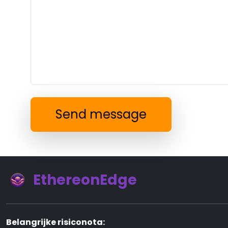
Send message
EthereonEdge
Belangrijke risiconota: