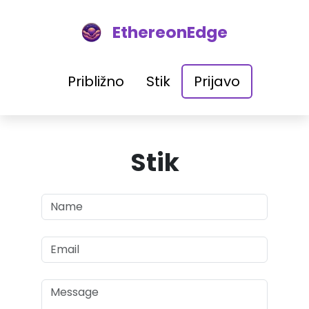
EthereonEdge
Približno
Stik
Prijavo
Stik