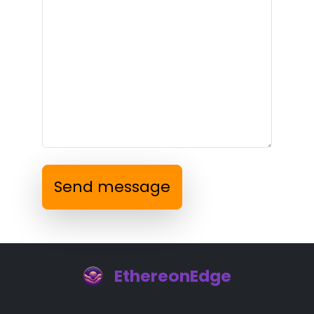
Send message
EthereonEdge