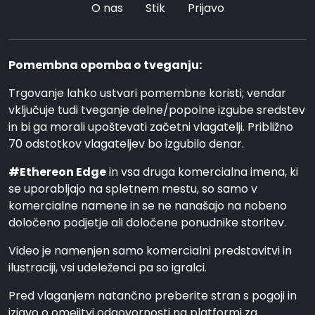
O nas
Stik
Prijavo
Pomembna opomba o tveganju:
Trgovanje lahko ustvari pomembne koristi; vendar
vključuje tudi tveganje delne/popolne izgube sredstev
in bi ga morali upoštevati začetni vlagatelji. Približno
70 odstotkov vlagateljev bo izgubilo denar.
#Ethereon Edge
in vsa druga komercialna imena, ki
se uporabljajo na spletnem mestu, so samo v
komercialne namene in se ne nanašajo na nobeno
določeno podjetje ali določene ponudnike storitev.
Video je namenjen samo komercialni predstavitvi in
ilustraciji, vsi udeleženci pa so igralci.
Pred vlaganjem natančno preberite stran s pogoji in
izjavo o omejitvi odgovornosti na platformi za