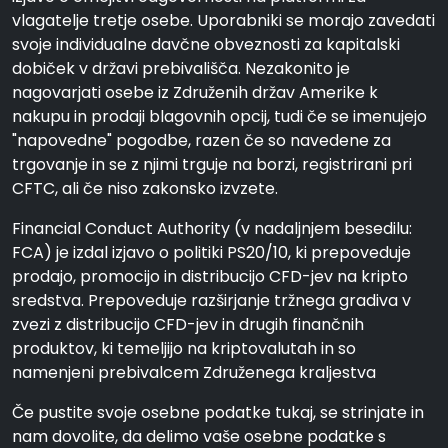
vlagatelje tretje osebe. Uporabniki se morajo zavedati
svoje individualne davčne obveznosti za kapitalski
dobiček v državi prebivališča. Nezakonito je
nagovarjati osebe iz Združenih držav Amerike k
nakupu in prodaji blagovnih opcij, tudi če se imenujejo
"napovedne" pogodbe, razen če so navedene za
trgovanje in se z njimi trguje na borzi, registrirani pri
CFTC, ali če niso zakonsko izvzete.
Financial Conduct Authority (v nadaljnjem besedilu:
FCA) je izdal izjavo o politiki PS20/10, ki prepoveduje
prodajo, promocijo in distribucijo CFD-jev na kripto
sredstva. Prepoveduje razširjanje tržnega gradiva v
zvezi z distribucijo CFD-jev in drugih finančnih
produktov, ki temeljijo na kriptovalutah in so
namenjeni prebivalcem Združenega kraljestva
Če pustite svoje osebne podatke tukaj, se strinjate in
nam dovolite, da delimo vaše osebne podatke s