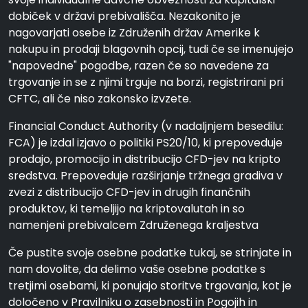
dobiček v državi prebivališča. Nezakonito je
nagovarjati osebe iz Združenih držav Amerike k
nakupu in prodaji blagovnih opcij, tudi če se imenujejo
"napovedne" pogodbe, razen če so navedene za
trgovanje in se z njimi trguje na borzi, registrirani pri
CFTC, ali če niso zakonsko izvzete.
Financial Conduct Authority (v nadaljnjem besedilu:
FCA) je izdal izjavo o politiki PS20/10, ki prepoveduje
prodajo, promocijo in distribucijo CFD-jev na kripto
sredstva. Prepoveduje razširjanje tržnega gradiva v
zvezi z distribucijo CFD-jev in drugih finančnih
produktov, ki temeljijo na kriptovalutah in so
namenjeni prebivalcem Združenega kraljestva
Če pustite svoje osebne podatke tukaj, se strinjate in
nam dovolite, da delimo vaše osebne podatke s
tretjimi osebami, ki ponujajo storitve trgovanja, kot je
določeno v Pravilniku o zasebnosti in Pogojih in