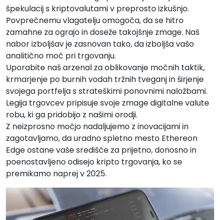
špekulacij s kriptovalutami v preprosto izkušnjo.
Povprečnemu vlagatelju omogoča, da se hitro
zamahne za ograjo in doseže takojšnje zmage. Naš
nabor izboljšav je zasnovan tako, da izboljša vašo
analitično moč pri trgovanju.
Uporabite naš arzenal za oblikovanje močnih taktik,
krmarjenje po burnih vodah tržnih tveganj in širjenje
svojega portfelja s strateškimi ponovnimi naložbami.
Legija trgovcev pripisuje svoje zmage digitalne valute
robu, ki ga pridobijo z našimi orodji.
Z neizprosno močjo nadaljujemo z inovacijami in
zagotavljamo, da uradno spletno mesto Ethereon
Edge ostane vaše središče za prijetno, donosno in
poenostavljeno odisejo kripto trgovanja, ko se
premikamo naprej v 2025.