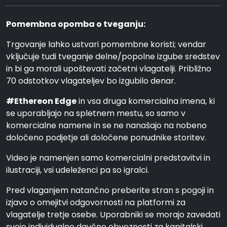
Pomembna opomba o tveganju:
Trgovanje lahko ustvari pomembne koristi; vendar
vključuje tudi tveganje delne/popolne izgube sredstev
in bi ga morali upoštevati začetni vlagatelji. Približno
70 odstotkov vlagateljev bo izgubilo denar.
#Ethereon Edge
in vsa druga komercialna imena, ki
se uporabljajo na spletnem mestu, so samo v
komercialne namene in se ne nanašajo na nobeno
določeno podjetje ali določene ponudnike storitev.
Video je namenjen samo komercialni predstavitvi in
ilustraciji, vsi udeleženci pa so igralci.
Pred vlaganjem natančno preberite stran s pogoji in
izjavo o omejitvi odgovornosti na platformi za
vlagatelje tretje osebe. Uporabniki se morajo zavedati
svoje individualne davčne obveznosti za kapitalski