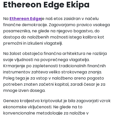
Ethereon Edge Ekipa
Na
Ethereon Edge
je naš etos zasidran v načelu
finančne demokracije. Zagovarjamo pravico vsakega
posameznika, ne glede na njegovo bogastvo, do
dostopa do naložbenih možnosti istega kalibra kot
premožni in izkušeni vlagatelji.
Na žalost obstoječa finančna arhitektura ne razširja
svoje vljudnosti na povprečnega vlagatelja.
Krmarjenje po zapletenosti tradicionalnih finančnih
instrumentov zahteva veliko strokovnega znanja.
Poleg tega je za vstop v naložbeno areno pogosto
potreben znaten začetni kapital, zaradi česar je za
mnoge izven dosega.
Geneza kraljestva kriptovalut je bila zagovarjati vzrok
ekonomske vključenosti. Ne glede na to
konvencionalne metodologije za naložbe v