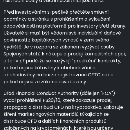
ilustrační účely a všichni účastníci jsou herci.
Před investováním si pečlivě přečtěte smluvní
podmínky a stránku s prohlášením o vyloučení
odpovědnosti na platformě pro investory třetí strany.
Uživatelé si musí být vědomi své individuální daňové
povinnosti z kapitálových výnosů v zemi svého
bydliště. Je v rozporu se zákonem vyzývat osoby
Spojených států k nákupu a prodeji komoditních opcí,
a to i v případě, že se nazývají "predikční" kontrakty,
pokud nejsou kótovány k obchodování a
obchodovány na burze registrované CFTC nebo
pokud nejsou ze zákona osvobozeny.
Úřad Financial Conduct Authority (dále jen "FCA")
vydal prohlášení PS20/10, které zakazuje prodej,
propagaci a distribuci CFD na kryptoaktiva. Zakazuje
šíření marketingových materiálů týkajících se
distribuce CFD a dalších finančních produktů
založených na kryptoměnách, které jsou určeny