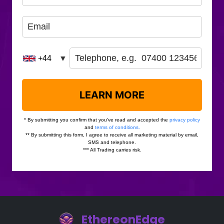
EthereonEdge