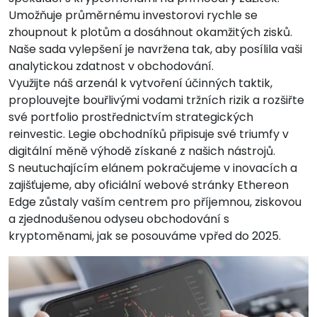
Umožňuje průměrnému investorovi rychle se
zhoupnout k plotům a dosáhnout okamžitých zisků.
Naše sada vylepšení je navržena tak, aby posílila vaši
analytickou zdatnost v obchodování.
Využijte náš arzenál k vytvoření účinných taktik,
proplouvejte bouřlivými vodami tržních rizik a rozšiřte
své portfolio prostřednictvím strategických
reinvestic. Legie obchodníků připisuje své triumfy v
digitální měně výhodě získané z našich nástrojů.
S neutuchajícím elánem pokračujeme v inovacích a
zajišťujeme, aby oficiální webové stránky Ethereon
Edge zůstaly vaším centrem pro příjemnou, ziskovou
a zjednodušenou odyseu obchodování s
kryptoměnami, jak se posouváme vpřed do 2025.