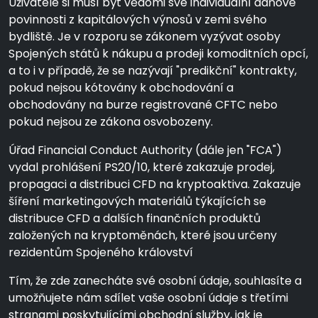
Uživatelé si musí být vědomi své individuální daňové
povinnosti z kapitálových výnosů v zemi svého
bydliště. Je v rozporu se zákonem vyzývat osoby
Spojených států k nákupu a prodeji komoditních opcí,
a to i v případě, že se nazývají "predikční" kontrakty,
pokud nejsou kótovány k obchodování a
obchodovány na burze registrované CFTC nebo
pokud nejsou ze zákona osvobozeny.
Úřad Financial Conduct Authority (dále jen "FCA")
vydal prohlášení PS20/10, které zakazuje prodej,
propagaci a distribuci CFD na kryptoaktiva. Zakazuje
šíření marketingových materiálů týkajících se
distribuce CFD a dalších finančních produktů
založených na kryptoměnách, které jsou určeny
rezidentům Spojeného království
Tím, že zde zanecháte své osobní údaje, souhlasíte a
umožňujete nám sdílet vaše osobní údaje s třetími
stranami poskytujícími obchodní služby, jak je