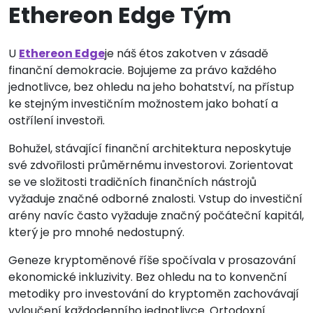
Ethereon Edge Tým
U
Ethereon Edge
je náš étos zakotven v zásadě
finanční demokracie. Bojujeme za právo každého
jednotlivce, bez ohledu na jeho bohatství, na přístup
ke stejným investičním možnostem jako bohatí a
ostřílení investoři.
Bohužel, stávající finanční architektura neposkytuje
své zdvořilosti průměrnému investorovi. Zorientovat
se ve složitosti tradičních finančních nástrojů
vyžaduje značné odborné znalosti. Vstup do investiční
arény navíc často vyžaduje značný počáteční kapitál,
který je pro mnohé nedostupný.
Geneze kryptoměnové říše spočívala v prosazování
ekonomické inkluzivity. Bez ohledu na to konvenční
metodiky pro investování do kryptoměn zachovávají
vyloučení každodenního jednotlivce. Ortodoxní