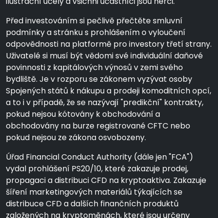
ilustrační účely a všichni účastníci jsou herci.
Před investováním si pečlivě přečtěte smluvní
podmínky a stránku s prohlášením o vyloučení
odpovědnosti na platformě pro investory třetí strany.
Uživatelé si musí být vědomi své individuální daňové
povinnosti z kapitálových výnosů v zemi svého
bydliště. Je v rozporu se zákonem vyzývat osoby
Spojených států k nákupu a prodeji komoditních opcí,
a to i v případě, že se nazývají "predikční" kontrakty,
pokud nejsou kótovány k obchodování a
obchodovány na burze registrované CFTC nebo
pokud nejsou ze zákona osvobozeny.
Úřad Financial Conduct Authority (dále jen "FCA")
vydal prohlášení PS20/10, které zakazuje prodej,
propagaci a distribuci CFD na kryptoaktiva. Zakazuje
šíření marketingových materiálů týkajících se
distribuce CFD a dalších finančních produktů
založených na kryptoměnách, které jsou určeny