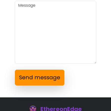
Send message
EthereonEdge