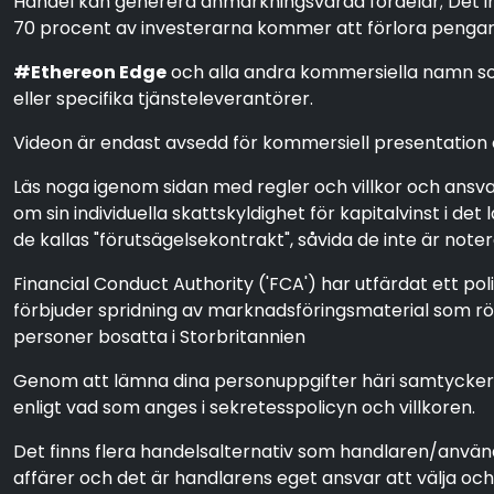
Handel kan generera anmärkningsvärda fördelar; Det inne
70 procent av investerarna kommer att förlora pengar
#Ethereon Edge
och alla andra kommersiella namn som
eller specifika tjänsteleverantörer.
Videon är endast avsedd för kommersiell presentation oc
Läs noga igenom sidan med regler och villkor och ansv
om sin individuella skattskyldighet för kapitalvinst i d
de kallas "förutsägelsekontrakt", såvida de inte är not
Financial Conduct Authority ('FCA') har utfärdat ett po
förbjuder spridning av marknadsföringsmaterial som rör 
personer bosatta i Storbritannien
Genom att lämna dina personuppgifter häri samtycker du 
enligt vad som anges i sekretesspolicyn och villkoren.
Det finns flera handelsalternativ som handlaren/anv
affärer och det är handlarens eget ansvar att välja o