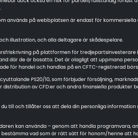
bär dock också en risk för partiell/fullständig förlust a
.
 används på webbplatsen är endast för kommersiella änd
h illustration, och alla deltagare är skådespelare.
arsfriskrivning på plattformen för tredjepartsinvestera
et land där de är bosatta. Det är olagligt att uppmana per
erade för handel och handlas på en CFTC-registrerad börs 
licyuttalande PS20/10, som förbjuder försäljning, marknads
distribution av CFD:er och andra finansiella produkter ba
till och tillåter oss att dela din personliga information
ändaren kan använda – genom att handla programvara, a
ch bestämma vad som är rätt sätt för honom/henne att h