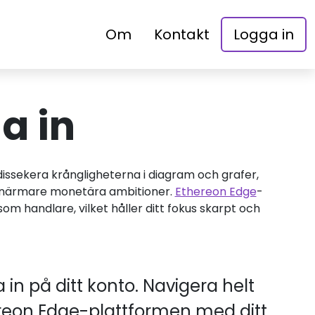
Om
Kontakt
Logga in
a in
ssekera krångligheterna i diagram och grafer,
a närmare monetära ambitioner.
Ethereon Edge
-
m handlare, vilket håller ditt fokus skarpt och
 in på ditt konto. Navigera helt
hereon Edge-plattformen med ditt