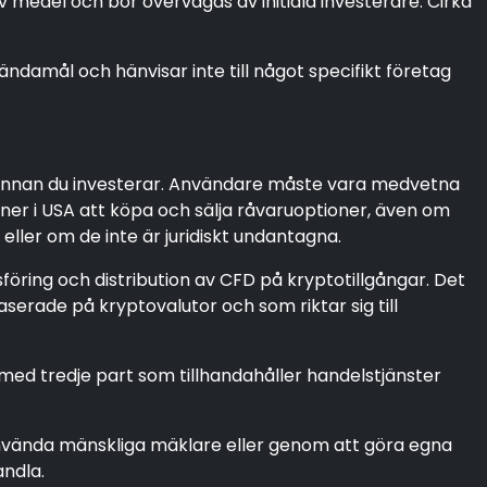
v medel och bör övervägas av initiala investerare. Cirka
amål och hänvisar inte till något specifikt företag
re innan du investerar. Användare måste vara medvetna
soner i USA att köpa och sälja råvaruoptioner, även om
eller om de inte är juridiskt undantagna.
föring och distribution av CFD på kryptotillgångar. Det
serade på kryptovalutor och som riktar sig till
 med tredje part som tillhandahåller handelstjänster
nvända mänskliga mäklare eller genom att göra egna
andla.