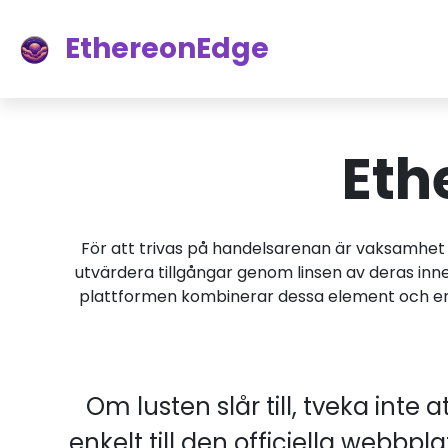
EthereonEdge
Eth
För att trivas på handelsarenan är vaksamhet
utvärdera tillgångar genom linsen av deras in
plattformen kombinerar dessa element och erbju
Om lusten slår till, tveka inte
enkelt till den officiella webb