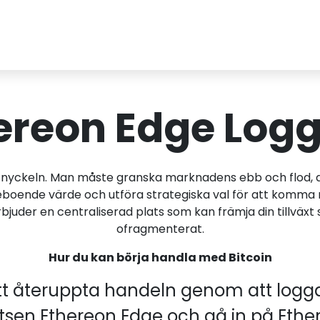
ereon Edge Logg
 nyckeln. Man måste granska marknadens ebb och flod, di
neboende värde och utföra strategiska val för att komm
der en centraliserad plats som kan främja din tillväxt so
ofragmenterat.
Hur du kan börja handla med Bitcoin
 att återuppta handeln genom att logga
platsen Ethereon Edge och gå in på Et