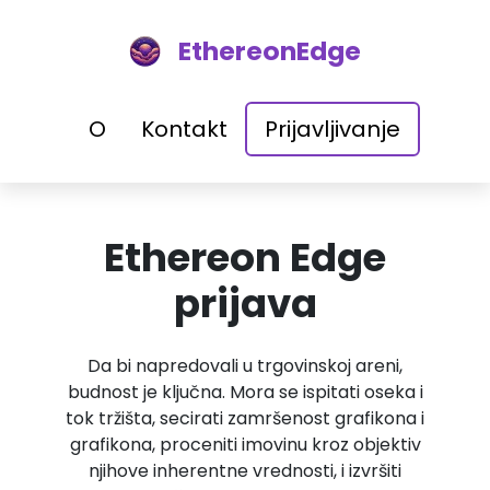
EthereonEdge
O
Kontakt
Prijavljivanje
Ethereon Edge
prijava
Da bi napredovali u trgovinskoj areni,
budnost je ključna. Mora se ispitati oseka i
tok tržišta, secirati zamršenost grafikona i
grafikona, proceniti imovinu kroz objektiv
njihove inherentne vrednosti, i izvršiti