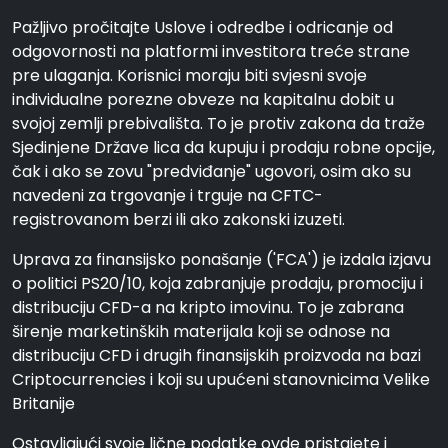
Pažljivo pročitajte Uslove i odredbe i odricanje od
odgovornosti na platformi investitora treće strane
pre ulaganja. Korisnici moraju biti svjesni svoje
individualne porezne obveze na kapitalnu dobit u
svojoj zemlji prebivališta. To je protiv zakona da traže
Sjedinjene Države lica da kupuju i prodaju robne opcije,
čak i ako se zovu "predviđanje" ugovori, osim ako su
navedeni za trgovanje i trguje na CFTC-
registrovanom berzi ili ako zakonski izuzeti.
Uprava za finansijsko ponašanje ('FCA') je izdala izjavu
o politici PS20/10, koja zabranjuje prodaju, promociju i
distribuciju CFD-a na kripto imovinu. To je zabrana
širenje marketinških materijala koji se odnose na
distribuciju CFD i drugih finansijskih proizvoda na bazi
Criptocurrencies i koji su upućeni stanovnicima Velike
Britanije
Ostavljajući svoje lične podatke ovde pristajete i