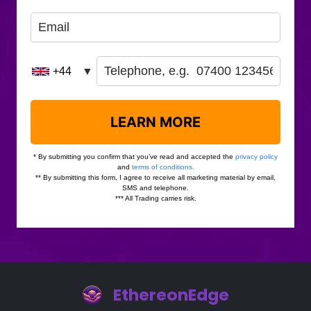
EthereonEdge