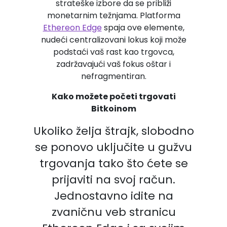
strateške izbore da se približi
monetarnim težnjama. Platforma
Ethereon Edge
spaja ove elemente,
nudeći centralizovani lokus koji može
podstaći vaš rast kao trgovca,
zadržavajući vaš fokus oštar i
nefragmentiran.
Kako možete početi trgovati
Bitkoinom
Ukoliko želja štrajk, slobodno
se ponovo uključite u gužvu
trgovanja tako što ćete se
prijaviti na svoj račun.
Jednostavno idite na
zvaničnu veb stranicu