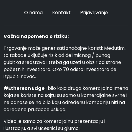
O nama
Kontakt
Prijavljivanje
Važna napomena o riziku:
Trgovanje može generisati značajne koristi; Međutim,
to takođe uključuje rizik od delimičnog / punog
gubitka sredstava i treba ga uzeti u obzir od strane
početnih investitora. Oko 70 odsto investitora će
izgubiti novac.
#Ethereon Edge
i bilo koja druga komercijalna imena
koja se koriste na sajtu su samo u komercijalne svrhe i
ne odnose se na bilo koju određenu kompaniju niti na
određene pružaoce usluga.
Video je samo za komercijalnu prezentaciju i
ilustraciju, a svi učesnici su glumci.