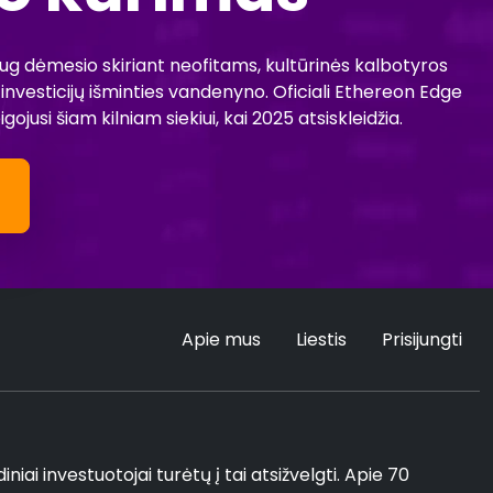
aug dėmesio skiriant neofitams, kultūrinės kalbotyros
o investicijų išminties vandenyno. Oficiali Ethereon Edge
gojusi šiam kilniam siekiui, kai 2025 atsiskleidžia.
Apie mus
Liestis
Prisijungti
iai investuotojai turėtų į tai atsižvelgti. Apie 70