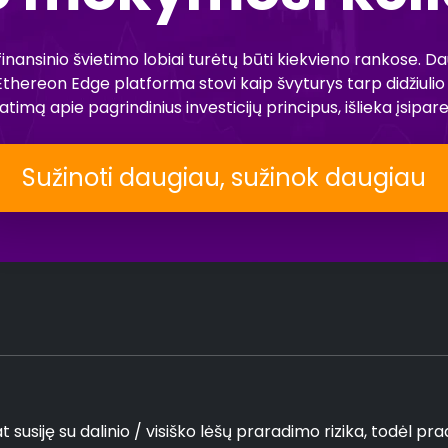
inansinio švietimo lobiai turėtų būti kiekvieno rankose. D
 ši Ethereon Edge platforma stovi kaip švyturys tarp didžiuli
atimą apie pagrindinius investicijų principus, išlieka įsiparei
Sužinoti daugiau, sužinok daugiau
usiję su dalinio / visiško lėšų praradimo rizika, todėl pradin