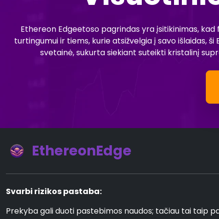
Ethereon Edgeetoso pagrindas yra įsitikinimas, kad f
turtingumui ir tiems, kurie atsižvelgia į savo išlaidas,
svetainė, sukurta siekiant suteikti kristalinį supr
EthereonEdge
Svarbi rizikos pastaba:
Prekyba gali duoti pastebimos naudos; tačiau tai taip pat s