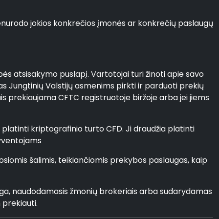
r nenurodo jokios konkrečios įmonės ar konkrečių paslaugų
bės atsisakymo puslapį. Vartotojai turi žinoti apie savo
s Jungtinių Valstijų asmenims pirkti ir parduoti prekių
jais prekiaujama CFTC registruotoje biržoje arba jei jiems
atinti kriptografinio turto CFD. Ji draudžia platinti
 gyventojams
iosiomis šalimis, teikiančiomis prekybos paslaugas, kaip
ranga, naudodamasis žmonių brokeriais arba sudarydamas
 prekiauti.