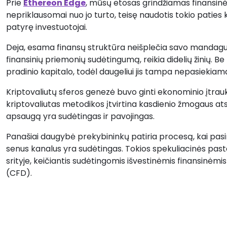
Prie
Ethereon Edge
, mūsų etosas grindžiamas finansin
nepriklausomai nuo jo turto, teisę naudotis tokio paties 
patyrę investuotojai.
Deja, esama finansų struktūra neišplečia savo mandagumo 
finansinių priemonių sudėtingumą, reikia didelių žinių. Be t
pradinio kapitalo, todėl daugeliui jis tampa nepasiekiam
Kriptovaliutų sferos genezė buvo ginti ekonominio įtrauk
kriptovaliutas metodikos įtvirtina kasdienio žmogaus atski
apsaugą yra sudėtingas ir pavojingas.
Panašiai daugybė prekybininkų patiria procesą, kai pa
senus kanalus yra sudėtingas. Tokios spekuliacinės past
srityje, keičiantis sudėtingomis išvestinėmis finansinėmi
(CFD).