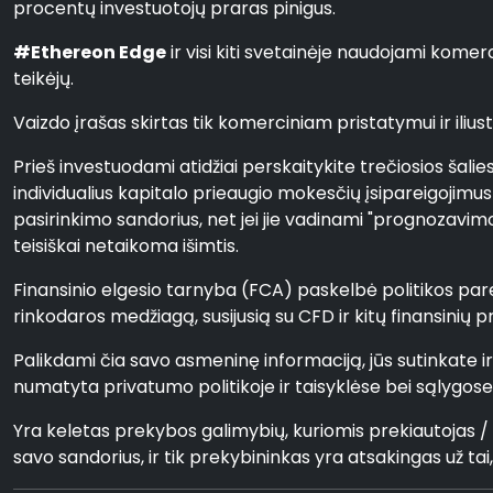
procentų investuotojų praras pinigus.
#Ethereon Edge
ir visi kiti svetainėje naudojami kome
teikėjų.
Vaizdo įrašas skirtas tik komerciniam pristatymui ir iliustra
Prieš investuodami atidžiai perskaitykite trečiosios šali
individualius kapitalo prieaugio mokesčių įsipareigojimu
pasirinkimo sandorius, net jei jie vadinami "prognozavimo"
teisiškai netaikoma išimtis.
Finansinio elgesio tarnyba (FCA) paskelbė politikos parei
rinkodaros medžiagą, susijusią su CFD ir kitų finansinių 
Palikdami čia savo asmeninę informaciją, jūs sutinkate i
numatyta privatumo politikoje ir taisyklėse bei sąlygose
Yra keletas prekybos galimybių, kuriomis prekiautojas
savo sandorius, ir tik prekybininkas yra atsakingas už ta