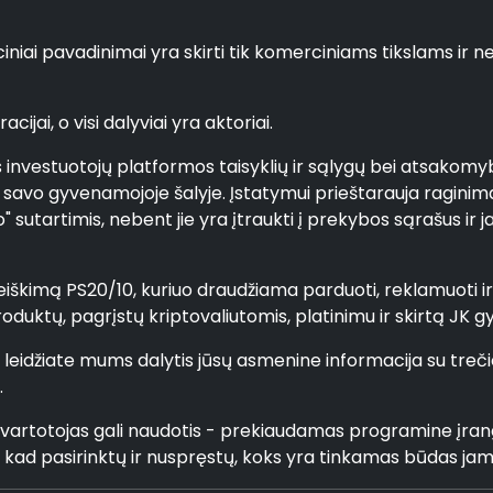
rciniai pavadinimai yra skirti tik komerciniams tikslams i
cijai, o visi dalyviai yra aktoriai.
es investuotojų platformos taisyklių ir sąlygų bei atsakomy
s savo gyvenamojoje šalyje. Įstatymui prieštarauja raginima
 sutartimis, nebent jie yra įtraukti į prekybos sąrašus ir 
škimą PS20/10, kuriuo draudžiama parduoti, reklamuoti ir pl
produktų, pagrįstų kriptovaliutomis, platinimu ir skirtą JK
r leidžiate mums dalytis jūsų asmenine informacija su treč
.
 / vartotojas gali naudotis - prekiaudamas programine į
i, kad pasirinktų ir nuspręstų, koks yra tinkamas būdas jam