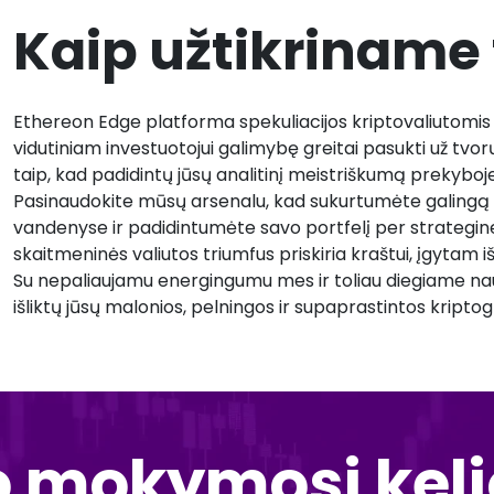
Kaip užtikriname 
Ethereon Edge platforma spekuliacijos kriptovaliutomis 
vidutiniam investuotojui galimybę greitai pasukti už tvor
taip, kad padidintų jūsų analitinį meistriškumą prekyboje
Pasinaudokite mūsų arsenalu, kad sukurtumėte galingą t
vandenyse ir padidintumėte savo portfelį per strategine
skaitmeninės valiutos triumfus priskiria kraštui, įgytam i
Su nepaliaujamu energingumu mes ir toliau diegiame nauj
išliktų jūsų malonios, pelningos ir supaprastintos kripto
o mokymosi kel