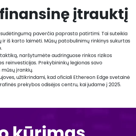
finansinę įtrauktį
sudėtingumą paverčia paprasta patirtimi. Tai suteikia
ų ir iš karto laimėti. Mūsų patobulinimų rinkinys sukurtas
.
aktiką, naršytumėte audringuose rinkos rizikos
s reinvesticijas. Prekybininkų legionas savo
š mūsų įrankių.
oves, užtikrindami, kad oficiali Ethereon Edge svetainė
grafinės prekybos odisėjos centru, kai judame į 2025.
io kūrimas