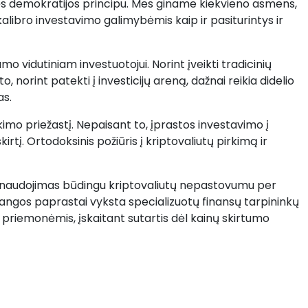
ės demokratijos principu. Mes giname kiekvieno asmens,
kalibro investavimo galimybėmis kaip ir pasiturintys ir
vidutiniam investuotojui. Norint įveikti tradicinių
o, norint patekti į investicijų areną, dažnai reikia didelio
as.
imo priežastį. Nepaisant to, įprastos investavimo į
rtį. Ortodoksinis požiūris į kriptovaliutų pirkimą ir
sinaudojimas būdingu kriptovaliutų nepastovumu per
angos paprastai vyksta specializuotų finansų tarpininkų
s priemonėmis, įskaitant sutartis dėl kainų skirtumo