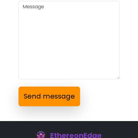
Send message
EthereonEdge