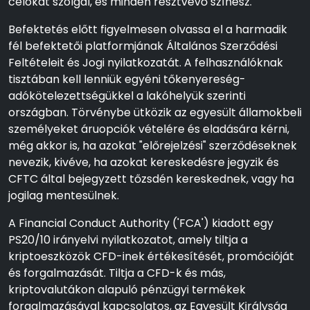
célokat szolgál, és minden résztvevő színész.
Befektetés előtt figyelmesen olvassa el a harmadik
fél befektetői platformjának Általános Szerződési
Feltételeit és Jogi nyilatkozatát. A felhasználóknak
tisztában kell lenniük egyéni tőkenyereség-
adókötelezettségükkel a lakóhelyük szerinti
országban. Törvénybe ütközik az egyesült államokbeli
személyeket áruopciók vételére és eladására kérni,
még akkor is, ha azokat "előrejelzési" szerződéseknek
nevezik, kivéve, ha azokat kereskedésre jegyzik és
CFTC által bejegyzett tőzsdén kereskednek, vagy ha
jogilag mentesülnek.
A Financial Conduct Authority ('FCA') kiadott egy
PS20/10 irányelvi nyilatkozatot, amely tiltja a
kriptoeszközök CFD-inek értékesítését, promócióját
és forgalmazását. Tiltja a CFD-k és más,
kriptovalutákon alapuló pénzügyi termékek
forgalmazásával kapcsolatos, az Egyesült Királyság