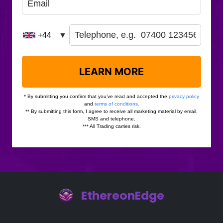
EthereonEdge