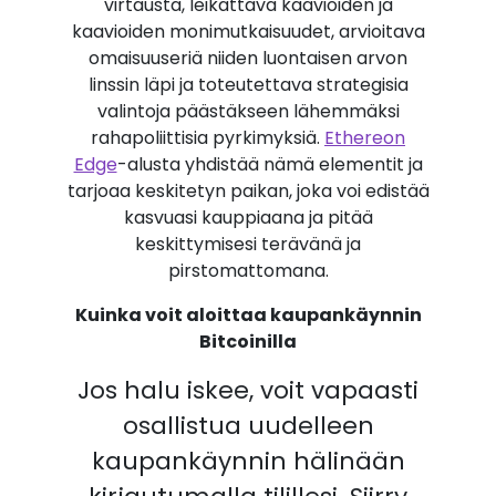
virtausta, leikattava kaavioiden ja
kaavioiden monimutkaisuudet, arvioitava
omaisuuseriä niiden luontaisen arvon
linssin läpi ja toteutettava strategisia
valintoja päästäkseen lähemmäksi
rahapoliittisia pyrkimyksiä.
Ethereon
Edge
-alusta yhdistää nämä elementit ja
tarjoaa keskitetyn paikan, joka voi edistää
kasvuasi kauppiaana ja pitää
keskittymisesi terävänä ja
pirstomattomana.
Kuinka voit aloittaa kaupankäynnin
Bitcoinilla
Jos halu iskee, voit vapaasti
osallistua uudelleen
kaupankäynnin hälinään