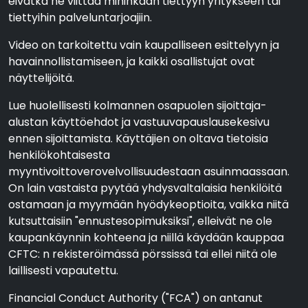
eivätkä ne viittaa mihinkään tiettyyn yritykseen tai
tiettyihin palveluntarjoajiin.
Video on tarkoitettu vain kaupalliseen esittelyyn ja
havainnollistamiseen, ja kaikki osallistujat ovat
näyttelijöitä.
Lue huolellisesti kolmannen osapuolen sijoittaja-
alustan käyttöehdot ja vastuuvapauslausekesivu
ennen sijoittamista. Käyttäjien on oltava tietoisia
henkilökohtaisesta
myyntivoittoverovelvollisuudestaan asuinmaassaan.
On lain vastaista pyytää yhdysvaltalaisia henkilöitä
ostamaan ja myymään hyödykeoptioita, vaikka niitä
kutsuttaisiin "ennustesopimuksiksi", elleivät ne ole
kaupankäynnin kohteena ja niillä käydään kauppaa
CFTC: n rekisteröimässä pörssissä tai ellei niitä ole
laillisesti vapautettu.
Financial Conduct Authority ("FCA") on antanut