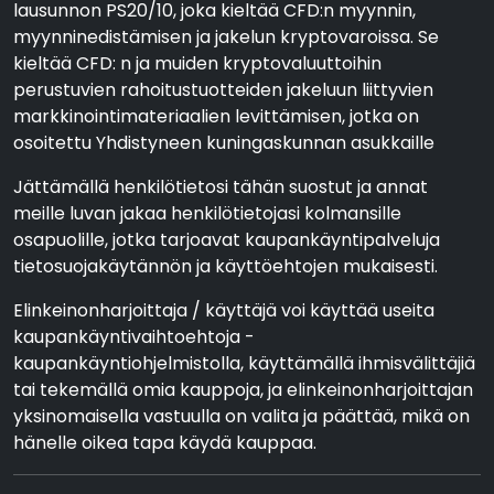
lausunnon PS20/10, joka kieltää CFD:n myynnin,
myynninedistämisen ja jakelun kryptovaroissa. Se
kieltää CFD: n ja muiden kryptovaluuttoihin
perustuvien rahoitustuotteiden jakeluun liittyvien
markkinointimateriaalien levittämisen, jotka on
osoitettu Yhdistyneen kuningaskunnan asukkaille
Jättämällä henkilötietosi tähän suostut ja annat
meille luvan jakaa henkilötietojasi kolmansille
osapuolille, jotka tarjoavat kaupankäyntipalveluja
tietosuojakäytännön ja käyttöehtojen mukaisesti.
Elinkeinonharjoittaja / käyttäjä voi käyttää useita
kaupankäyntivaihtoehtoja -
kaupankäyntiohjelmistolla, käyttämällä ihmisvälittäjiä
tai tekemällä omia kauppoja, ja elinkeinonharjoittajan
yksinomaisella vastuulla on valita ja päättää, mikä on
hänelle oikea tapa käydä kauppaa.