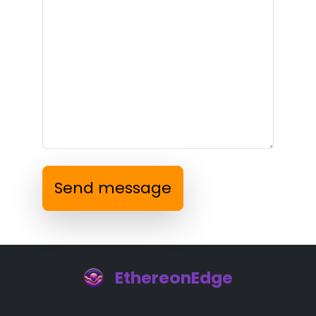
Send message
EthereonEdge