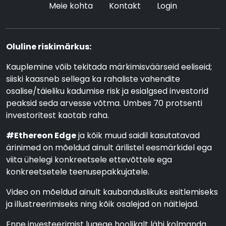
Meie kohta
Kontakt
Login
Oluline riskimärkus:
Kauplemine võib tekitada märkimisväärseid eeliseid;
siiski kaasneb sellega ka rahaliste vahendite
osalise/täieliku kadumise risk ja esialgsed investorid
peaksid seda arvesse võtma. Umbes 70 protsenti
investoritest kaotab raha.
#Ethereon Edge
ja kõik muud saidil kasutatavad
ärinimed on mõeldud ainult ärilistel eesmärkidel ega
viita ühelegi konkreetsele ettevõttele ega
konkreetsetele teenusepakkujatele.
Video on mõeldud ainult kaubanduslikuks esitlemiseks
ja illustreerimiseks ning kõik osalejad on näitlejad.
Enne investeerimist lugege hoolikalt läbi kolmanda