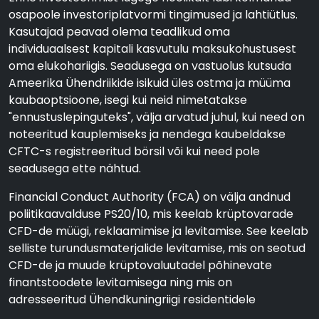
osapoole investoriplatvormi tingimused ja lahtiütlus.
Kasutajad peavad olema teadlikud oma
individuaalsest kapitali kasvutulu maksukohustusest
oma elukohariigis. Seadusega on vastuolus kutsuda
Ameerika Ühendriikide isikuid üles ostma ja müüma
kaubaoptsioone, isegi kui neid nimetatakse
"ennustuslepinguteks", välja arvatud juhul, kui need on
noteeritud kauplemiseks ja nendega kaubeldakse
CFTC-s registreeritud börsil või kui need pole
seadusega ette nähtud.
Financial Conduct Authority (FCA) on välja andnud
poliitikaavalduse PS20/10, mis keelab krüptovarade
CFD-de müügi, reklaamimise ja levitamise. See keelab
selliste turundusmaterjalide levitamise, mis on seotud
CFD-de ja muude krüptovaluutadel põhinevate
finantstoodete levitamisega ning mis on
adresseeritud Ühendkuningriigi residentidele