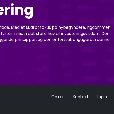
æring
kkevidde. Med et skarpt fokus på nybegyndere, rigdommen
yrtårn midt i det store hav af investeringsvisdom. Den
æggende principper, og den er fortsat engageret i denne
Om os
Kontakt
Login