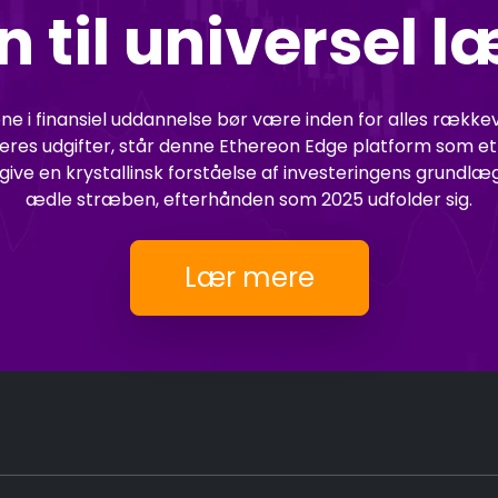
n til universel l
tene i finansiel uddannelse bør være inden for alles ræ
eres udgifter, står denne Ethereon Edge platform som et f
give en krystallinsk forståelse af investeringens grundl
ædle stræben, efterhånden som 2025 udfolder sig.
Lær mere