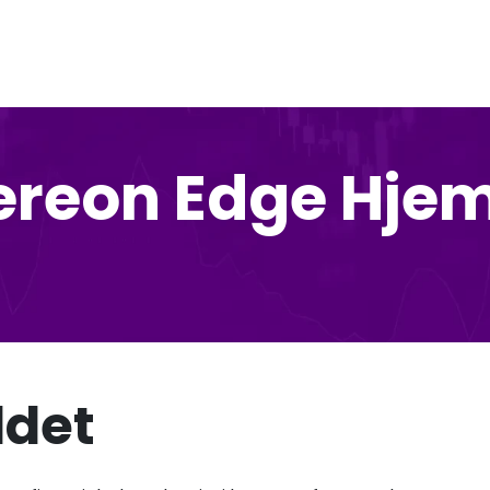
ereon Edge Hje
ldet