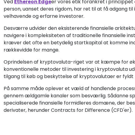
Ved
Ethereon Edge
er vores etik forankret i princippe
person, uanset deres rigdom, har ret til at få adgang t
velhavende og erfarne investorer.
Desværre udvider den eksisterende finansielle arkitektur
navigere i kompleksiteten af traditionelle finansielle 
kræver det ofte en betydelig startkapital at komme ind
rækkevidde for mange.
Oprindelsen af kryptovaluta-riget var at kæmpe for øko
konventionelle metoder til investering i kryptovaluta ud
tilgang til køb og beskyttelse af kryptovalutaer er fyld
På samme måde oplever et væld af handlende processe
gennem ældgamle kanaler som besværlig. Sådanne speku
specialiserede finansielle formidleres domæne, der besk
derivater, herunder Contracts for Difference (CFD'er).