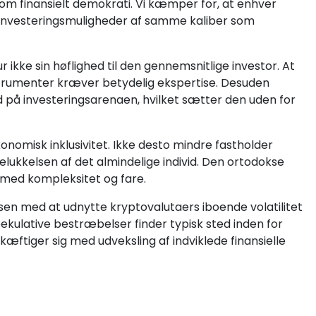
t om finansielt demokrati. Vi kæmper for, at enhver
il investeringsmuligheder af samme kaliber som
 ikke sin høflighed til den gennemsnitlige investor. At
instrumenter kræver betydelig ekspertise. Desuden
 på investeringsarenaen, hvilket sætter den uden for
nomisk inklusivitet. Ikke desto mindre fastholder
elukkelsen af det almindelige individ. Den ortodokse
t med kompleksitet og fare.
n med at udnytte kryptovalutaers iboende volatilitet
lative bestræbelser finder typisk sted inden for
æftiger sig med udveksling af indviklede finansielle