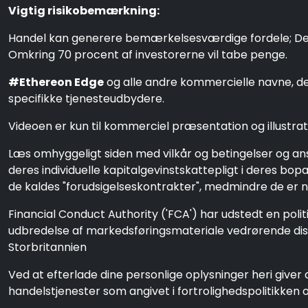
Vigtig risikobemærkning:
Handel kan generere bemærkelsesværdige fordele; Det in
Omkring 70 procent af investorerne vil tabe penge.
#Ethereon Edge
og alle andre kommercielle navne, der
specifikke tjenesteudbydere.
Videoen er kun til kommerciel præsentation og illustrati
Læs omhyggeligt siden med vilkår og betingelser og a
deres individuelle kapitalgevinstskattepligt i deres bo
de kaldes "forudsigelseskontrakter", medmindre de er n
Financial Conduct Authority ('FCA') har udstedt en poli
udbredelse af markedsføringsmateriale vedrørende distr
Storbritannien
Ved at efterlade dine personlige oplysninger heri giver d
handelstjenester som angivet i fortrolighedspolitikken o