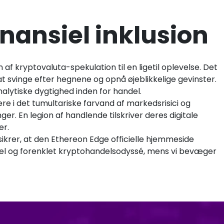
inansiel inklusion
 kryptovaluta-spekulation til en ligetil oplevelse. Det
at svinge efter hegnene og opnå øjeblikkelige gevinster.
nalytiske dygtighed inden for handel.
ere i det tumultariske farvand af markedsrisici og
r. En legion af handlende tilskriver deres digitale
er.
ikrer, at den Ethereon Edge officielle hjemmeside
abel og forenklet kryptohandelsodyssé, mens vi bevæger