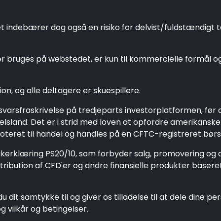
debærer dog også en risiko for delvist/fuldstændigt tab
 bruges på webstedet, er kun til kommercielle formål og 
on, og alle deltagere er skuespillere.
nsvarsfraskrivelse på tredjeparts investorplatformen, f
pælsland. Det er i strid med loven at opfordre amerikansk
oteret til handel og handles på en CFTC-registreret børs,
tikerklæring PS20/10, som forbyder salg, promovering og d
ibution af CFD'er og andre finansielle produkter baseret 
u dit samtykke til og giver os tilladelse til at dele dine 
g vilkår og betingelser.